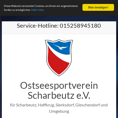
Diese Website verwendet Cookies, um Ihnen ein angenehmeres
Bitte bestätigen!
Surfen zu ermöglichen.
Mehr Infos
Zum
Service-Hotline: 015258945180
Inhalt
springen
Ostseesportverein
Scharbeutz e.V.
für Scharbeutz, Haffkrug, Sierksdorf, Gleschendorf und
Umgebung